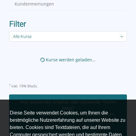
Kundenmeinungen
Filter
Alle Kurse
Kurse werden geladen...
*
inkl. 19% MwSt.
Kein passendes Angebot oder passender Termin
dabei?
Diese Seite verwendet Cookies, um Ihnen die
Melden Sie sich jetzt beim Info-Agenten an, um
bestmögliche Nutzererfahrung auf unserer Website zu
Informationen zu neuen Terminen und Angeboten zu
diesem Kurs zu erhalten.
bieten. Cookies sind Textdateien, die auf Ihrem
Computer gespeichert werden und bestimmte Daten